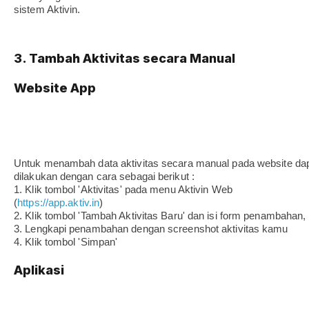
sistem Aktivin.
3. Tambah Aktivitas secara Manual
Website App
Untuk menambah data aktivitas secara manual pada website da
dilakukan dengan cara sebagai berikut :
1. Klik tombol 'Aktivitas' pada menu Aktivin Web
(
https://app.aktiv.in
)
2. Klik tombol 'Tambah Aktivitas Baru' dan isi form penambahan,
3. Lengkapi penambahan dengan screenshot aktivitas kamu
4. Klik tombol 'Simpan'
Aplikasi