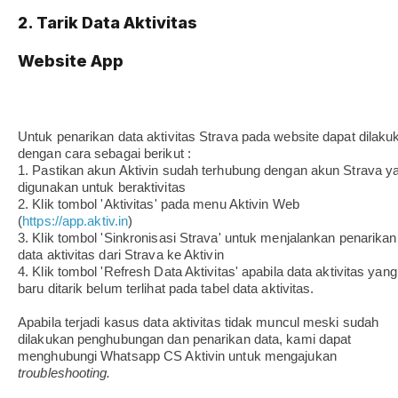
2. Tarik Data Aktivitas
Website App
Untuk penarikan data aktivitas Strava pada website dapat dilaku
dengan cara sebagai berikut :
1. Pastikan akun Aktivin sudah terhubung dengan akun Strava y
digunakan untuk beraktivitas
2. Klik tombol 'Aktivitas' pada menu Aktivin Web
(
https://app.aktiv.in
)
3. Klik tombol 'Sinkronisasi Strava' untuk menjalankan penarikan
data aktivitas dari Strava ke Aktivin
4. Klik tombol 'Refresh Data Aktivitas' apabila data aktivitas yang
baru ditarik belum terlihat pada tabel data aktivitas.
Apabila terjadi kasus data aktivitas tidak muncul meski sudah
dilakukan penghubungan dan penarikan data, kami dapat
menghubungi Whatsapp CS Aktivin untuk mengajukan
troubleshooting.