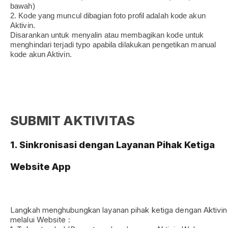
bawah)
2. Kode yang muncul dibagian foto profil adalah kode akun
Aktivin.
Disarankan untuk menyalin atau membagikan kode untuk
menghindari terjadi typo apabila dilakukan pengetikan manual
kode akun Aktivin.
SUBMIT AKTIVITAS
1. Sinkronisasi dengan Layanan Pihak Ketiga
Website App
Langkah menghubungkan layanan pihak ketiga dengan Aktivin
melalui Website :