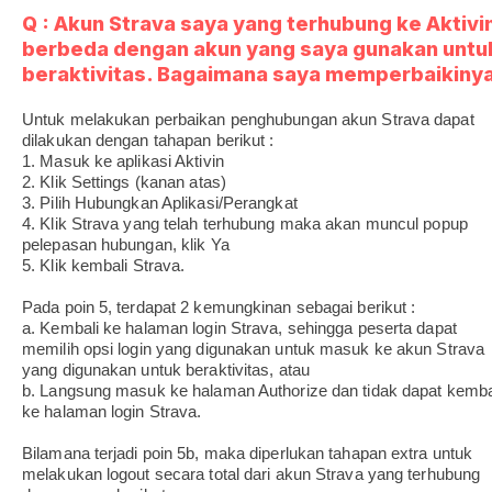
Q : Akun Strava saya yang terhubung ke Aktivi
berbeda dengan akun yang saya gunakan untu
beraktivitas. Bagaimana saya memperbaikiny
Untuk melakukan perbaikan penghubungan akun Strava dapat
dilakukan dengan tahapan berikut :
1. Masuk ke aplikasi Aktivin
2. Klik Settings (kanan atas)
3. Pilih Hubungkan Aplikasi/Perangkat
4. Klik Strava yang telah terhubung maka akan muncul popup
pelepasan hubungan, klik Ya
5. Klik kembali Strava.
Pada poin 5, terdapat 2 kemungkinan sebagai berikut :
a. Kembali ke halaman login Strava, sehingga peserta dapat
memilih opsi login yang digunakan untuk masuk ke akun Strava
yang digunakan untuk beraktivitas, atau
b. Langsung masuk ke halaman Authorize dan tidak dapat kemba
ke halaman login Strava.
Bilamana terjadi poin 5b, maka diperlukan tahapan extra untuk
melakukan logout secara total dari akun Strava yang terhubung