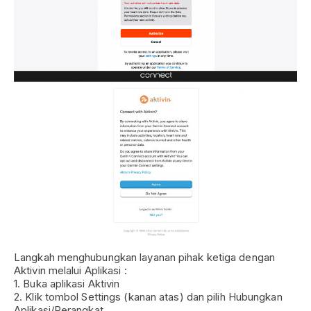
Langkah menghubungkan layanan pihak ketiga dengan
Aktivin melalui Aplikasi :
1. Buka aplikasi Aktivin
2. Klik tombol Settings (kanan atas) dan pilih Hubungkan
Aplikasi/Perangkat