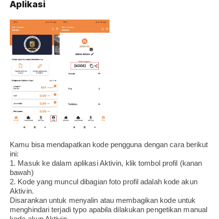
Aplikasi
Kamu bisa mendapatkan kode pengguna dengan cara berikut
ini:
1. Masuk ke dalam aplikasi Aktivin, klik tombol profil (kanan
bawah)
2. Kode yang muncul dibagian foto profil adalah kode akun
Aktivin.
Disarankan untuk menyalin atau membagikan kode untuk
menghindari terjadi typo apabila dilakukan pengetikan manual
kode akun Aktivin.