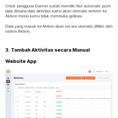
Untuk pengguna Garmin sudah memiliki fitur automatic push
data dimana data aktivitas kamu akan otomatis terkirim ke
Aktivin meski kamu tidak membuka aplikasi.
Data yang masuk ke Aktivin akan secara otomatis difilter oleh
sistem Aktivin.
3. Tambah Aktivitas secara Manual
Website App