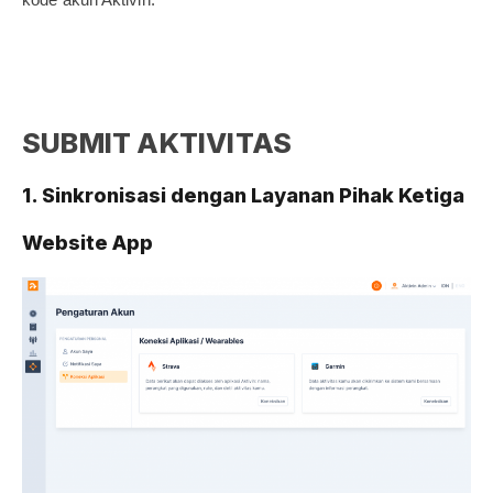
SUBMIT AKTIVITAS
1. Sinkronisasi dengan Layanan Pihak Ketiga
Website App