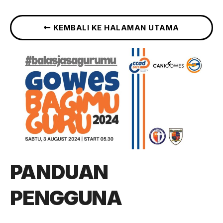
KEMBALI KE HALAMAN UTAMA
PANDUAN
PENGGUNA