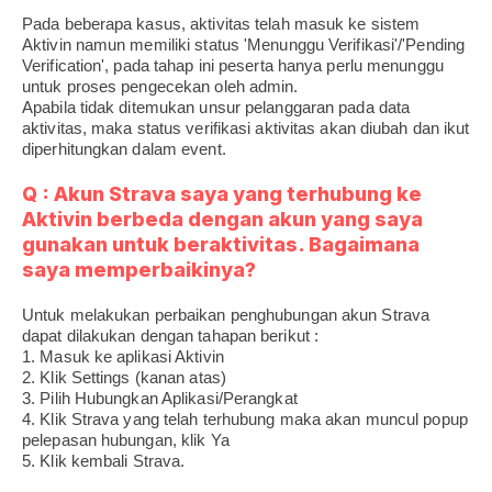
Pada beberapa kasus, aktivitas telah masuk ke sistem
Aktivin namun memiliki status 'Menunggu Verifikasi'/'Pending
Verification', pada tahap ini peserta hanya perlu menunggu
untuk proses pengecekan oleh admin.
Apabila tidak ditemukan unsur pelanggaran pada data
aktivitas, maka status verifikasi aktivitas akan diubah dan ikut
diperhitungkan dalam event.
Q : Akun Strava saya yang terhubung ke
Aktivin berbeda dengan akun yang saya
gunakan untuk beraktivitas. Bagaimana
saya memperbaikinya?
Untuk melakukan perbaikan penghubungan akun Strava
dapat dilakukan dengan tahapan berikut :
1. Masuk ke aplikasi Aktivin
2. Klik Settings (kanan atas)
3. Pilih Hubungkan Aplikasi/Perangkat
4. Klik Strava yang telah terhubung maka akan muncul popup
pelepasan hubungan, klik Ya
5. Klik kembali Strava.