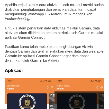
Apabila terjadi kasus data aktivitas tidak muncul meski sudah
dilakukan penghubungan dan penarikan data, kami dapat
menghubungi Whatsapp CS Aktivin untuk mengajukan
troubleshooting.
Untuk sistem penarikan data aktivitas melalui Garmin, data
aktivitas akan dikirimkan secara berkala oleh Garmin melalui
aplikasi Garmin Connect.
Pastikan kamu telah melakukan penghubungan Aktivin
dengan Garmin dan telah melakukan sync data dari wearable
Garmin ke aplikasi Garmin Connect agar data dapat
dikirimkan oleh Garmin ke Aktivin.
Aplikasi