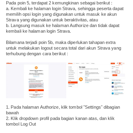
Pada poin 5, terdapat 2 kemungkinan sebagai berikut :
a. Kembali ke halaman login Strava, sehingga peserta dapat
memilih opsi login yang digunakan untuk masuk ke akun
Strava yang digunakan untuk beraktivitas, atau
b. Langsung masuk ke halaman Authorize dan tidak dapat
kembali ke halaman login Strava.
Bilamana terjadi poin 5b, maka diperlukan tahapan extra
untuk melakukan logout secara total dari akun Strava yang
terhubung dengan cara berikut :
1. Pada halaman Authorize, klik tombol "Settings" dibagian
bawah
2. Klik dropdown profil pada bagian kanan atas, dan klik
tombol Log Out