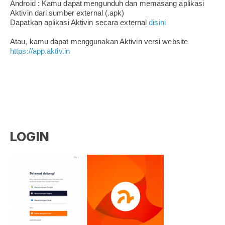
Android : Kamu dapat mengunduh dan memasang aplikasi
Aktivin dari sumber external (.apk)
Dapatkan aplikasi Aktivin secara external
disini
Atau, kamu dapat menggunakan Aktivin versi website
https://app.aktiv.in
LOGIN