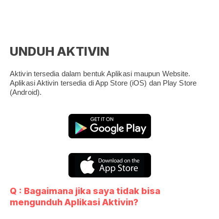
UNDUH AKTIVIN
Aktivin tersedia dalam bentuk Aplikasi maupun Website.
Aplikasi Aktivin tersedia di App Store (iOS) dan Play Store
(Android).
Q : Bagaimana jika saya tidak bisa
mengunduh Aplikasi Aktivin?