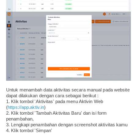
Untuk menambah data aktivitas secara manual pada website
dapat dilakukan dengan cara sebagai berikut :
1. Klik tombol 'Aktivitas' pada menu Aktivin Web
(
https://app.aktiv.in
)
2. Klik tombol 'Tambah Aktivitas Baru' dan isi form
penambahan,
3. Lengkapi penambahan dengan screenshot aktivitas kamu
4. Klik tombol 'Simpan'