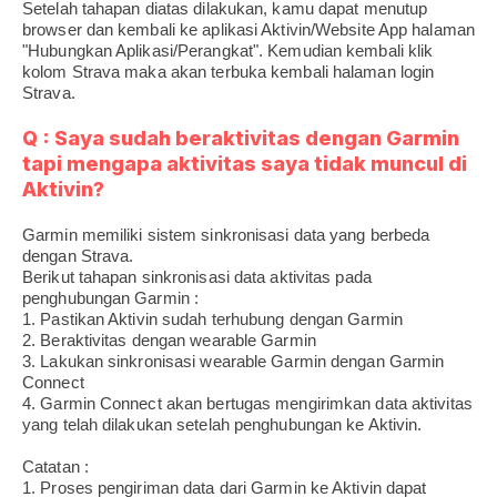
Setelah tahapan diatas dilakukan, kamu dapat menutup
browser dan kembali ke aplikasi Aktivin/Website App halaman
"Hubungkan Aplikasi/Perangkat". Kemudian kembali klik
kolom Strava maka akan terbuka kembali halaman login
Strava.
Q : Saya sudah beraktivitas dengan Garmin
tapi mengapa aktivitas saya tidak muncul di
Aktivin?
Garmin memiliki sistem sinkronisasi data yang berbeda
dengan Strava.
Berikut tahapan sinkronisasi data aktivitas pada
penghubungan Garmin :
1. Pastikan Aktivin sudah terhubung dengan Garmin
2. Beraktivitas dengan wearable Garmin
3. Lakukan sinkronisasi wearable Garmin dengan Garmin
Connect
4. Garmin Connect akan bertugas mengirimkan data aktivitas
yang telah dilakukan setelah penghubungan ke Aktivin.
Catatan :
1. Proses pengiriman data dari Garmin ke Aktivin dapat