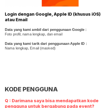
Login dengan Google, Apple ID (khusus iOS)
atau Email
Data yang kami ambil dari penggunaan Google :
Foto profil, nama lengkap, dan email
Data yang kami tarik dari penggunaan Apple ID :
Nama lengkap, Email (masked)
KODE PENGGUNA
Q : Darimana saya bisa mendapatkan kode
pengguna untuk bergabung pada event?