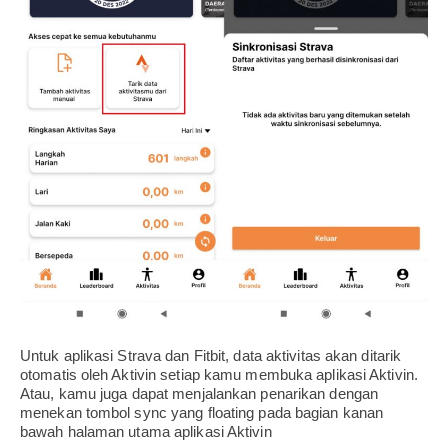
Untuk aplikasi Strava dan Fitbit, data aktivitas akan ditarik
otomatis oleh Aktivin setiap kamu membuka aplikasi Aktivin.
Atau, kamu juga dapat menjalankan penarikan dengan
menekan tombol sync yang floating pada bagian kanan
bawah halaman utama aplikasi Aktivin