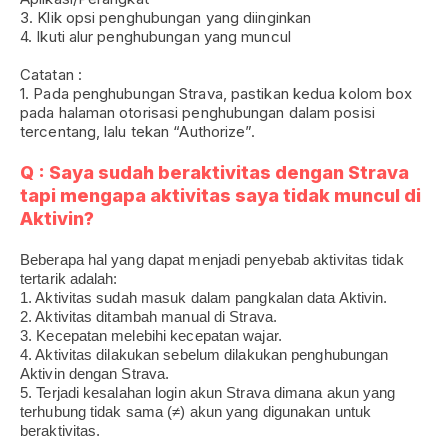
3. Klik opsi penghubungan yang diinginkan
4. Ikuti alur penghubungan yang muncul
Catatan :
1. Pada penghubungan Strava, pastikan kedua kolom box
pada halaman otorisasi penghubungan dalam posisi
tercentang, lalu tekan “Authorize”.
Q : Saya sudah beraktivitas dengan Strava
tapi mengapa aktivitas saya tidak muncul di
Aktivin?
Beberapa hal yang dapat menjadi penyebab aktivitas tidak
tertarik adalah:
1. Aktivitas sudah masuk dalam pangkalan data Aktivin.
2. Aktivitas ditambah manual di Strava.
3. Kecepatan melebihi kecepatan wajar.
4. Aktivitas dilakukan sebelum dilakukan penghubungan
Aktivin dengan Strava.
5. Terjadi kesalahan login akun Strava dimana akun yang
terhubung tidak sama (≠) akun yang digunakan untuk
beraktivitas.